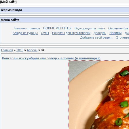
[
Мой сайт
]
Форма входа
Меню сайта
Главная страница
НОВЫЕ РЕЦЕПТЫ
Видеорецепты сайта
Овощные блю
Блюда из курицы
Супы
Рецепты для мультиварки
Десерты
Напитки
Ди
Добавить свой рецепт
Это инт
Главная
»
2013
»
Апрель
»
04
Консервы из скумбрии или селёдки в томате (в мультиварке)