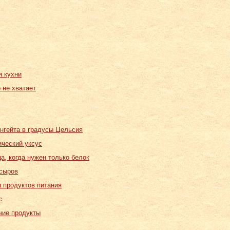
я кухни
о не хватает
нгейта в градусы Цельсия
ический уксус
а, когда нужен только белок
 сыров
я продуктов питания
с
чие продукты