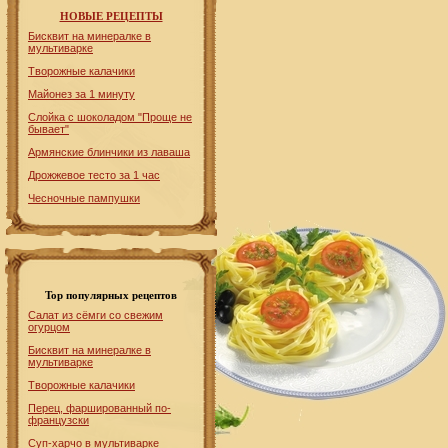
НОВЫЕ РЕЦЕПТЫ
Бисквит на минералке в
мультиварке
Творожные калачики
Майонез за 1 минуту
Слойка с шоколадом "Проще не
бывает"
Армянские блинчики из лаваша
Дрожжевое тесто за 1 час
Чесночные пампушки
Top популярных рецептов
Салат из сёмги со свежим
огурцом
Бисквит на минералке в
мультиварке
Творожные калачики
Перец, фаршированный по-
французски
Суп-харчо в мультиварке