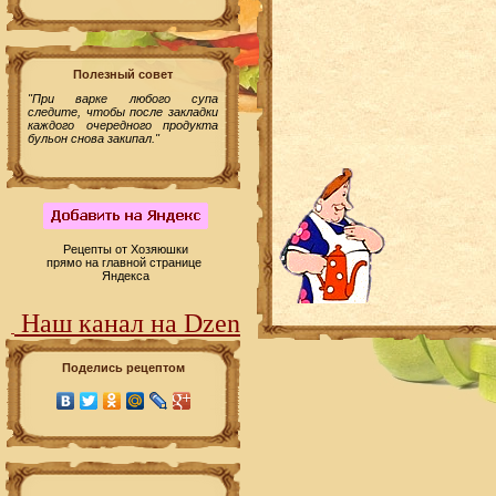
Полезный совет
"При варке любого супа
следите, чтобы после закладки
каждого очередного продукта
бульон снова закипал."
Рецепты от Хозяюшки
прямо на главной странице
Яндекса
Наш канал на Dzen
Поделись рецептом