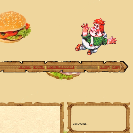
Главная
|
Форум
|
Полезные советы
|
Мой профиль
|
Выход
|
Вход
загрузка...