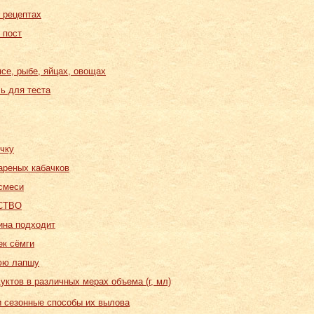
 рецептах
 пост
ясе, рыбе, яйцах, овощах
ь для теста
ечку
ареных кабачков
смеси
ДСТВО
вина подходит
ек сёмги
юю лапшу
ктов в различных мерах объема (г, мл)
 сезонные способы их вылова