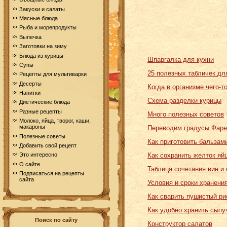
Закуски и салаты
Мясные блюда
Рыба и морепродукты
Выпечка
Заготовки на зиму
Блюда из курицы
Шпаргалка для кухни
Супы
25 полезных табличек дл
Рецепты для мультиварки
Десерты
Когда в организме чего-т
Напитки
Схема разделки курицы
Диетические блюда
Разные рецепты
Много полезных советов
Молоко, яйца, творог, каши,
макароны
Переводим градусы Фаре
Полезные советы
Как приготовить бальзам
Добавить свой рецепт
Как сохранить желток яйц
Это интересно
О сайте
Таблица сочетания вин и
Подписаться на рецепты
сайта
Условия и сроки хранени
Как сварить пушистый ри
Как удобно хранить сыпу
Поиск по сайту
Конструктор салатов