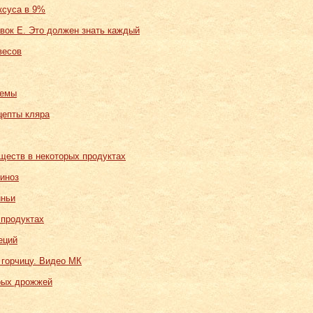
ксуса в 9%
вок Е. Это должен знать каждый
весов
хемы
цепты кляра
ществ в некоторых продуктах
иноз
иньи
 продуктах
еций
 горчицу. Видео МК
рых дрожжей