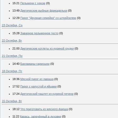
15:21
Пельмени с хеком
(0)
13:49
Диетические рыбные фрикадельки
(0)
12:29
Пирог "Дружная семейка" со штрейзелем
(0)
23 Октября, Ср
15:28
Заварное пельменное тесто
(0)
22 Октября, Вт
21:00
Диетические котлеты из куриной грудки
(0)
21 Октября, Пн
14:40
Баклажаны-гармошки
(0)
18 Октября, Пт
18:36
Мясной пирог из лаваша
(0)
17:52
Пирог с капустой и яйцами
(0)
17:24
Диетический паштет из куриной печени
(0)
15 Октября, Вт
18:12
Что приготовить из мясного фарша
(0)
11:22
Карась, запечённый в духовке
(0)