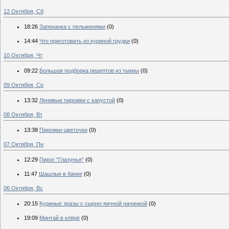
12 Октября, Сб
18:26
Запеканка с пельменями
(0)
14:44
Что приготовить из куриной грудки
(0)
10 Октября, Чт
09:22
Большая подборка рецептов из тыквы
(0)
09 Октября, Ср
13:32
Ленивые пирожки с капустой
(0)
08 Октября, Вт
13:38
Пирожки-цветочки
(0)
07 Октября, Пн
12:29
Пирог "Глазунья"
(0)
11:47
Шашлык в банке
(0)
06 Октября, Вс
20:15
Куриные зразы с сырно-яичной начинкой
(0)
19:09
Минтай в кляре
(0)