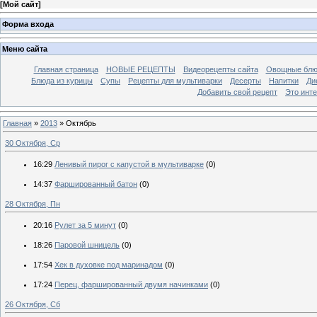
[
Мой сайт
]
Форма входа
Меню сайта
Главная страница
НОВЫЕ РЕЦЕПТЫ
Видеорецепты сайта
Овощные блю
Блюда из курицы
Супы
Рецепты для мультиварки
Десерты
Напитки
Ди
Добавить свой рецепт
Это инт
Главная
»
2013
»
Октябрь
30 Октября, Ср
16:29
Ленивый пирог с капустой в мультиварке
(0)
14:37
Фаршированный батон
(0)
28 Октября, Пн
20:16
Рулет за 5 минут
(0)
18:26
Паровой шницель
(0)
17:54
Хек в духовке под маринадом
(0)
17:24
Перец, фаршированный двумя начинками
(0)
26 Октября, Сб