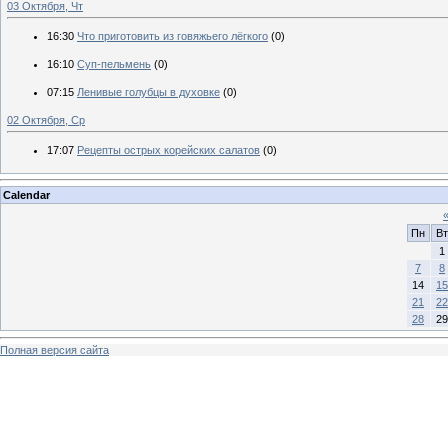
03 Октября, Чт
16:30
Что приготовить из говяжьего лёгкого
(0)
16:10
Суп-пельмень
(0)
07:15
Ленивые голубцы в духовке
(0)
02 Октября, Ср
17:07
Рецепты острых корейских салатов
(0)
Calendar
Пн
Вт
1
7
8
14
15
21
22
28
29
Полная версия сайта