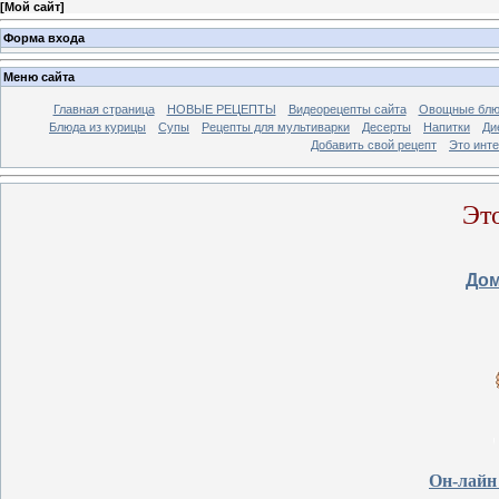
[
Мой сайт
]
Форма входа
Меню сайта
Главная страница
НОВЫЕ РЕЦЕПТЫ
Видеорецепты сайта
Овощные блю
Блюда из курицы
Супы
Рецепты для мультиварки
Десерты
Напитки
Ди
Добавить свой рецепт
Это инт
Эт
Дом
Он-лайн