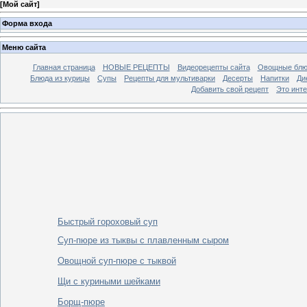
[
Мой сайт
]
Форма входа
Меню сайта
Главная страница
НОВЫЕ РЕЦЕПТЫ
Видеорецепты сайта
Овощные блю
Блюда из курицы
Супы
Рецепты для мультиварки
Десерты
Напитки
Ди
Добавить свой рецепт
Это инт
Быстрый гороховый суп
Суп-пюре из тыквы с плавленным сыром
Овощной суп-пюре с тыквой
Щи с куриными шейками
Борщ-пюре