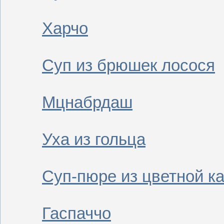
Харчо
Суп из брюшек лосося
Мцнабрдаш
Уха из гольца
Суп-пюре из цветной к
Гаспаччо