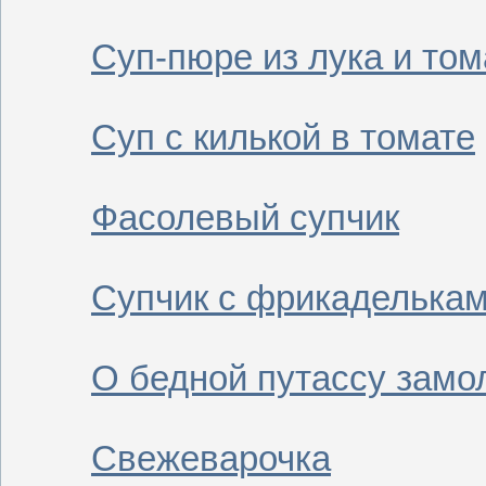
Суп-пюре из лука и том
Суп с килькой в томате
Фасолевый супчик
Супчик с фрикаделька
О бедной путассу замо
Свежеварочка