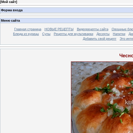
[
Мой сайт
]
Форма входа
Меню сайта
Главная страница
НОВЫЕ РЕЦЕПТЫ
Видеорецепты сайта
Овощные блю
Блюда из курицы
Супы
Рецепты для мультиварки
Десерты
Напитки
Ди
Добавить свой рецепт
Это инт
Чесн