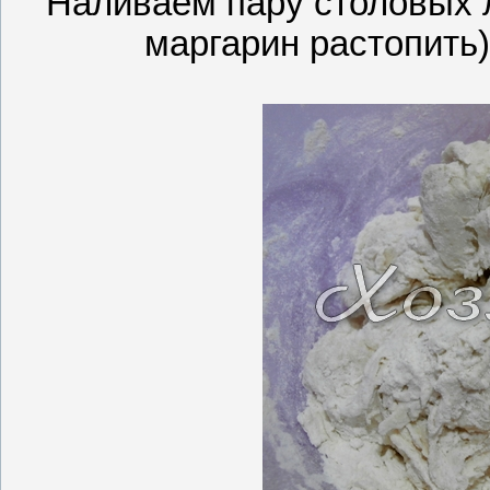
Наливаем пару столовых л
маргарин растопить)