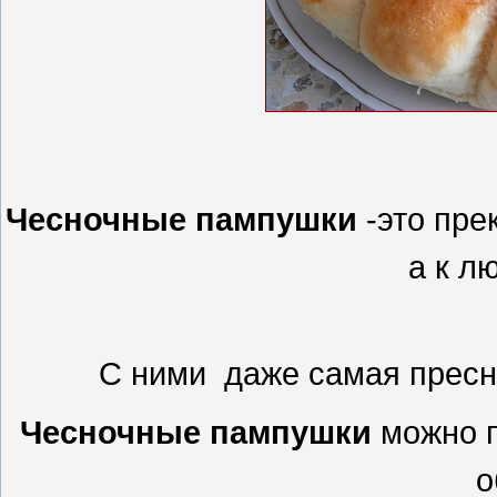
Чесночные пампушки
-это пре
а к л
С ними даже самая пресна
Чесночные пампушки
можно п
о