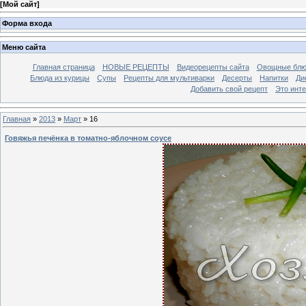
[
Мой сайт
]
Форма входа
Меню сайта
Главная страница
НОВЫЕ РЕЦЕПТЫ
Видеорецепты сайта
Овощные блю
Блюда из курицы
Супы
Рецепты для мультиварки
Десерты
Напитки
Ди
Добавить свой рецепт
Это инт
Главная
»
2013
»
Март
»
16
Говяжья печёнка в томатно-яблочном соусе