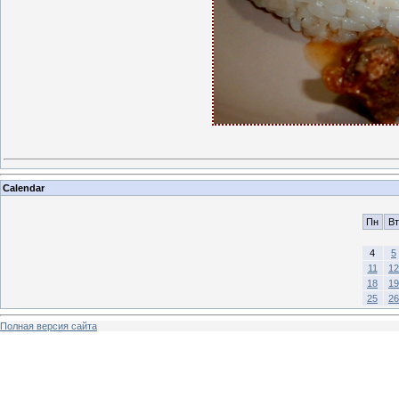
Calendar
Пн
Вт
4
5
11
12
18
19
25
26
Полная версия сайта