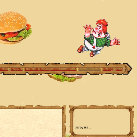
авная
|
Форум
|
Плюшки (мастер-класс). часть 3
|
Мой профиль
|
Выход
|
Вход
загрузка...