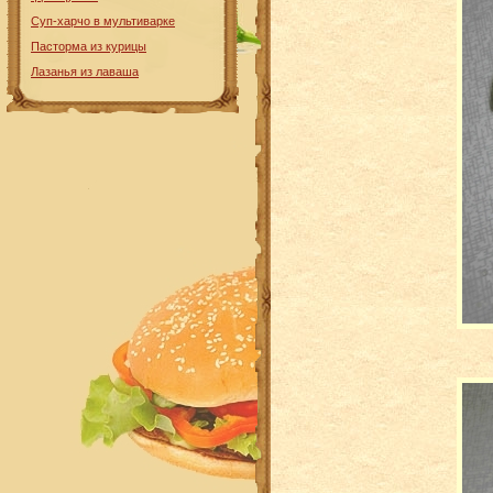
Суп-харчо в мультиварке
Пасторма из курицы
Лазанья из лаваша