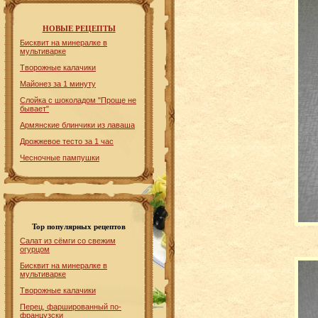
НОВЫЕ РЕЦЕПТЫ
Бисквит на минералке в
мультиварке
Творожные калачики
Майонез за 1 минуту
Слойка с шоколадом "Проще не
бывает"
Армянские блинчики из лаваша
Дрожжевое тесто за 1 час
Чесночные пампушки
Top популярных рецептов
Салат из сёмги со свежим
огурцом
Бисквит на минералке в
мультиварке
Творожные калачики
Перец, фаршированный по-
французски