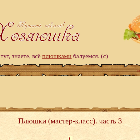
тут, знаете, всё
плюшками
балуемся. (c)
Гл
Плюшки (мастер-класс). часть 3
1.