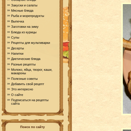
Закуски и салаты
Мясные блюда
Рыба и морепродукты
Выпечка
Заготовки на зиму
Блюда из курицы
Супы
Рецепты для мультиварки
Десерты
Напитки
Диетические блюда
Разные рецепты
Молоко, яйца, творог, каши,
макароны
Полезные советы
Добавить свой рецепт
Это интересно
О сайте
Подписаться на рецепты
сайта
Поиск по сайту