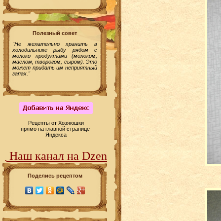
Полезный совет
"Не желательно хранить в
холодильнике рыбу рядом с
молоко продуктами (молоком,
маслом, творогом, сыром). Это
может придать им неприятный
запах."
Рецепты от Хозяюшки
прямо на главной странице
Яндекса
Наш канал на Dzen
Поделись рецептом