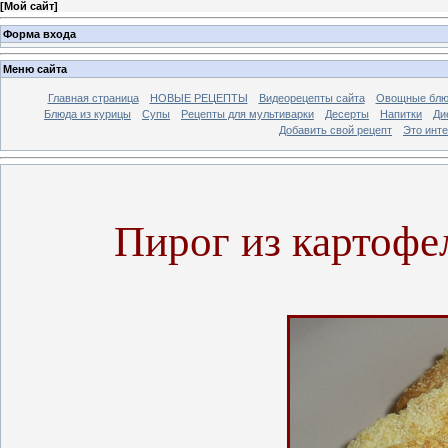
[
Мой сайт
]
Форма входа
Меню сайта
Главная страница
НОВЫЕ РЕЦЕПТЫ
Видеорецепты сайта
Овощные блю
Блюда из курицы
Супы
Рецепты для мультиварки
Десерты
Напитки
Ди
Добавить свой рецепт
Это инт
Пирог из картофе