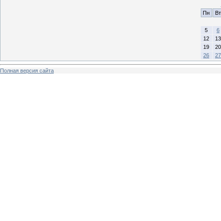
Пн
Вт
5
6
12
13
19
20
26
27
Полная версия сайта