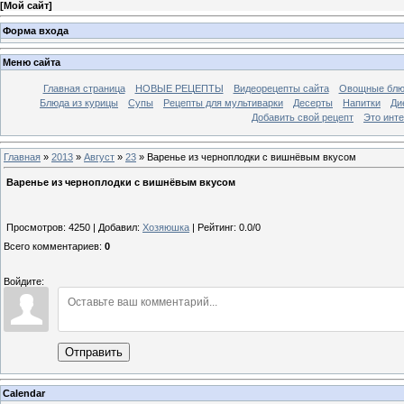
[
Мой сайт
]
Форма входа
Меню сайта
Главная страница
НОВЫЕ РЕЦЕПТЫ
Видеорецепты сайта
Овощные блю
Блюда из курицы
Супы
Рецепты для мультиварки
Десерты
Напитки
Ди
Добавить свой рецепт
Это инт
Главная
»
2013
»
Август
»
23
» Варенье из черноплодки с вишнёвым вкусом
Варенье из черноплодки с вишнёвым вкусом
Просмотров
: 4250 |
Добавил
:
Хозяюшка
|
Рейтинг
:
0.0
/
0
Всего комментариев
:
0
Войдите:
Отправить
Calendar