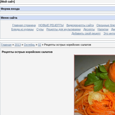
[
Мой сайт
]
Форма входа
Меню сайта
Главная страница
НОВЫЕ РЕЦЕПТЫ
Видеорецепты сайта
Овощные блю
Блюда из курицы
Супы
Рецепты для мультиварки
Десерты
Напитки
Ди
Добавить свой рецепт
Это инт
Главная
»
2013
»
Октябрь
»
02
» Рецепты острых корейских салатов
Рецепты острых корейских салатов