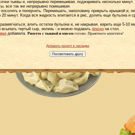
очки тыквы и, непрерывно перемешивая, поджаривать несколько минут.
ы, все так же непрерывно помешивая.
 посолить и поперчить. Перемешать, наполовину прикрыть крышкой и, п
 20 минут. Когда вся жидкость впитается в рис, долить еще бульона и 
 размягчаться, влить остатки бульона и, не накрывая, варить еще 5-10 м
 всыпать тертый сыр, зелень - и можно подавать
блюдо
на стол.
вки
добавила.
Ризотто с тыквой и мясом
готово
. Приятного аппетита!
Добавить рецепт в закладки