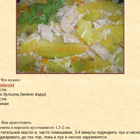
. Что нужно:
кабачок
)
асла
го бульона (можно воды)
асла
анная
. Как приготовить.
емена и нарезать кусочками по 1,5-2 см.
стительное масло и, часто помешивая, 3-4 минуты поджарить лук и чесно
жаривать до тех пор, пока и лук и чеснок зарумянятся.