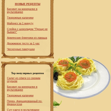
НОВЫЕ РЕЦЕПТЫ
Бисквит на минералке в
мультиварке
Творожные калачики
Майонез за 1 минуту
Слойка с шоколадом "Проще не
бывает"
Армянские блинчики из лаваша
Дрожжевое тесто за 1 час
Чесночные пампушки
Top популярных рецептов
Салат из сёмги со свежим
огурцом
Бисквит на минералке в
мультиварке
Творожные калачики
Перец, фаршированный по-
французски
Суп-харчо в мультиварке