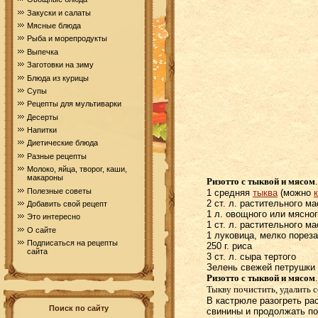
Закуски и салаты
Мясные блюда
Рыба и морепродукты
Выпечка
Заготовки на зиму
Блюда из курицы
Супы
Рецепты для мультиварки
Десерты
Напитки
Диетические блюда
Разные рецепты
Молоко, яйца, творог, каши,
макароны
Ризотто с тыквой и мясом
Полезные советы
1 средняя
тыква
(можно
2 ст. л. растительного м
Добавить свой рецепт
1 л. овощного или мясно
Это интересно
1 ст. л. растительного м
О сайте
1 луковица, мелко порез
Подписаться на рецепты
250 г. риса
сайта
3 ст. л. сыра тертого
Зелень свежей петрушки
Ризотто с тыквой и мясом
Тыкву почистить, удалить с
В кастрюле разогреть ра
Поиск по сайту
свинины и продолжать под