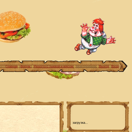
Главная
|
Форум
|
Ризотто с тыквой и мясом
|
Мой профиль
|
Выход
|
Вход
загрузка...