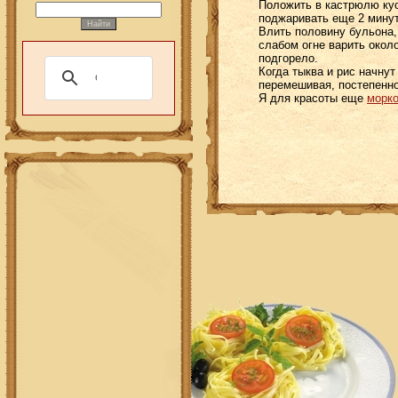
Положить в кастрюлю кус
поджаривать еще 2 минут
Влить половину бульона,
слабом огне варить около
подгорело.
Когда тыква и рис начнут
перемешивая, постепенно
Я для красоты еще
морко