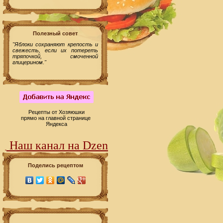
Полезный совет
"Яблоки сохраняют крепость и
свежесть, если их потереть
тряпочкой, смоченной
глицерином."
Рецепты от Хозяюшки
прямо на главной странице
Яндекса
Наш канал на Dzen
Поделись рецептом