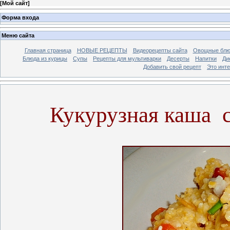
[
Мой сайт
]
Форма входа
Меню сайта
Главная страница
НОВЫЕ РЕЦЕПТЫ
Видеорецепты сайта
Овощные блю
Блюда из курицы
Супы
Рецепты для мультиварки
Десерты
Напитки
Ди
Добавить свой рецепт
Это инт
Кукурузная каша с