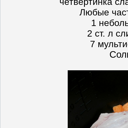
четвертинка сл
Любые част
1 небол
2 ст. л с
7 мульт
Сол