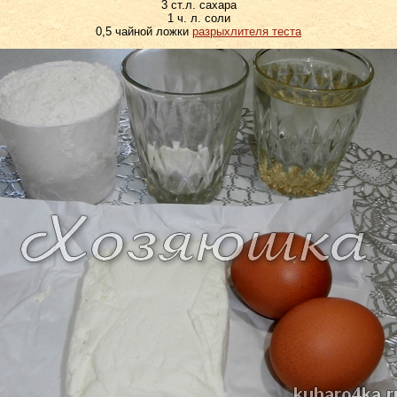
3 ст.л. сахара
1 ч. л. соли
0,5 чайной ложки
разрыхлителя теста