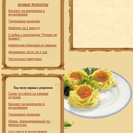
НОВЫЕ РЕЦЕПТЫ
Бисквит на минералке в
мультиварке
Творожные калачики
Майонез за 1 минуту
Слойка с шоколадом "Проще не
бывает"
Армянские блинчики из лаваша
Дрожжевое тесто за 1 час
Чесночные пампушки
Top популярных рецептов
Салат из сёмги со свежим
огурцом
Бисквит на минералке в
мультиварке
Творожные калачики
Перец, фаршированный по-
французски
Суп-харчо в мультиварке