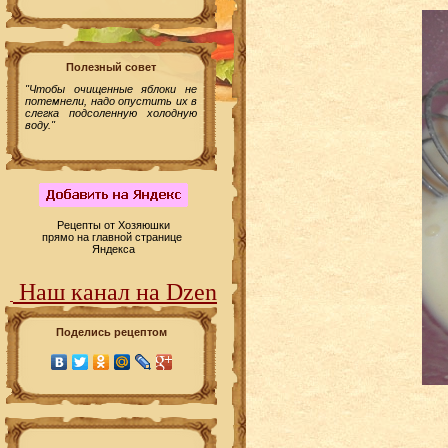
Полезный совет
"Чтобы очищенные яблоки не
потемнели, надо опустить их в
слегка подсоленную холодную
воду."
Рецепты от Хозяюшки
прямо на главной странице
Яндекса
Наш канал на Dzen
Поделись рецептом