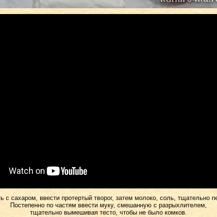
ь с сахаром, ввести протертый творог, затем молоко, соль, тщательно 
Постепенно по частям ввести муку, смешанную с разрыхлителем,
тщательно вымешивая тесто, чтобы не было комков.