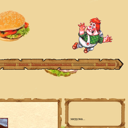
Главная
|
Форум
|
Блины на творожном тесте
|
Мой профиль
|
Выход
|
Вход
загрузка...