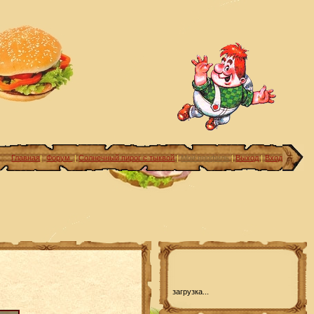
Главная
|
Форум
|
Солнечный пирог с тыквой
|
Мой профиль
|
Выход
|
Вход
загрузка...