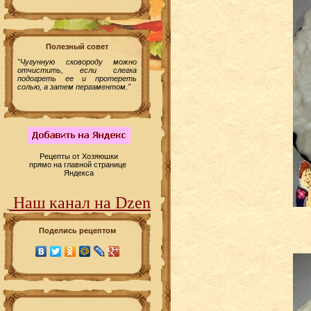
Полезный совет
"Чугунную сковороду можно
отчистить, если слегка
подогреть ее и протереть
солью, а затем пергаментом."
Рецепты от Хозяюшки
прямо на главной странице
Яндекса
Наш канал на Dzen
Поделись рецептом