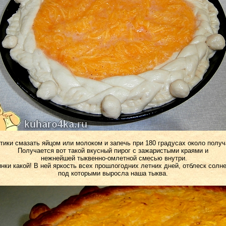
тики смазать яйцом или молоком и запечь при 180 градусах около получ
Получается вот такой вкусный пирог с зажаристыми краями и
нежнейшей тыквенно-омлетной смесью внутри.
инки какой! В ней яркость всех прошлогодних летних дней, отблеск солн
под которыми выросла наша тыква.