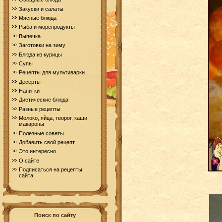
Закуски и салаты
Мясные блюда
Рыба и морепродукты
Выпечка
Заготовки на зиму
Блюда из курицы
Супы
Рецепты для мультиварки
Десерты
Напитки
Диетические блюда
Разные рецепты
Молоко, яйца, творог, каши,
макароны
Полезные советы
Добавить свой рецепт
Это интересно
О сайте
Подписаться на рецепты
сайта
Поиск по сайту