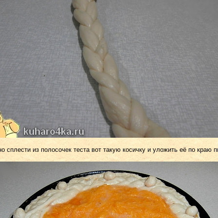
о сплести из полосочек теста вот такую косичку и уложить её по краю п