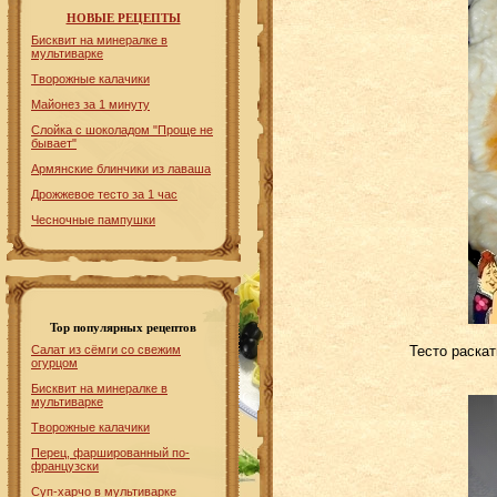
НОВЫЕ РЕЦЕПТЫ
Бисквит на минералке в
мультиварке
Творожные калачики
Майонез за 1 минуту
Слойка с шоколадом "Проще не
бывает"
Армянские блинчики из лаваша
Дрожжевое тесто за 1 час
Чесночные пампушки
Top популярных рецептов
Салат из сёмги со свежим
Тесто раска
огурцом
Бисквит на минералке в
мультиварке
Творожные калачики
Перец, фаршированный по-
французски
Суп-харчо в мультиварке