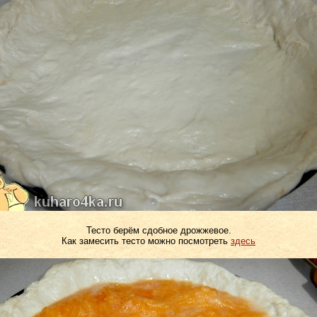
Тесто берём сдобное дрожжевое.
Как замесить тесто можно посмотреть
здесь