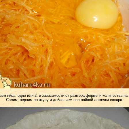
аем яйца, одно или 2, в зависимости от размера формы и количества нач
Солим, перчим по вкусу и добавляем пол-чайной ложечки сахара.