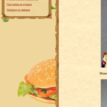
Пасторма из курицы
Лазанья из лаваша
Можн