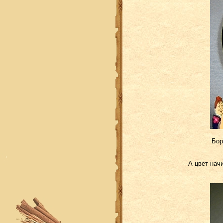
Бор
А цвет нач