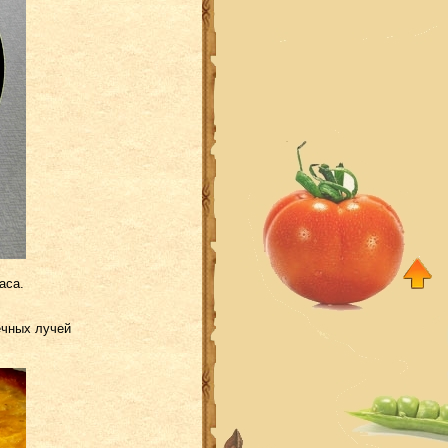
аса.
ечных лучей