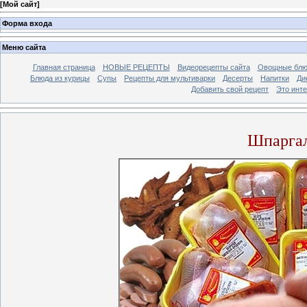
[
Мой сайт
]
Форма входа
Меню сайта
Главная страница
НОВЫЕ РЕЦЕПТЫ
Видеорецепты сайта
Овощные блю
Блюда из курицы
Супы
Рецепты для мультиварки
Десерты
Напитки
Ди
Добавить свой рецепт
Это инт
Шпаргал