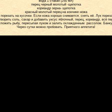
вода 1 стакан (250 мл)
перец черный молотый -щепотка
кориандр зерна- щепотка
красный молотый перец-на кончике ножа
 порезать на кусочки. Если кожа хорошо снимается. снять её. Лук порез
ворить соль, сахар и добавить уксус яблочный, перец, кориандр, всё п
уложить рыбу, пересыпая луком и залить охлажденным рассолом. Банку
Через сутки можно пробовать. Приятного аппетита!