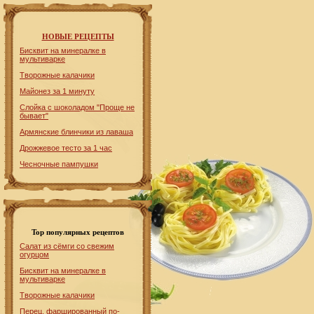
НОВЫЕ РЕЦЕПТЫ
Бисквит на минералке в
мультиварке
Творожные калачики
Майонез за 1 минуту
Слойка с шоколадом "Проще не
бывает"
Армянские блинчики из лаваша
Дрожжевое тесто за 1 час
Чесночные пампушки
Top популярных рецептов
Салат из сёмги со свежим
огурцом
Бисквит на минералке в
мультиварке
Творожные калачики
Перец, фаршированный по-