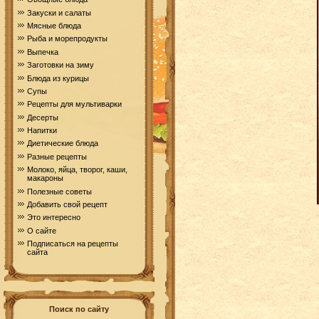
Закуски и салаты
Мясные блюда
Рыба и морепродукты
Выпечка
Заготовки на зиму
Блюда из курицы
Супы
Рецепты для мультиварки
Десерты
Напитки
Диетические блюда
Разные рецепты
Молоко, яйца, творог, каши,
макароны
Полезные советы
Добавить свой рецепт
Это интересно
О сайте
Подписаться на рецепты
сайта
Поиск по сайту