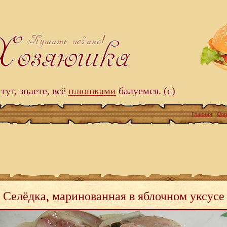
тут, знаете, всё
плюшками
балуемся. (c)
Главная
|
Фо
Селёдка, маринованная в яблочном уксусе