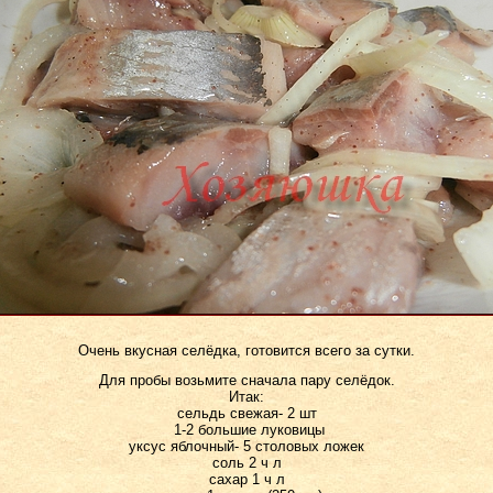
Очень вкусная селёдка, готовится всего за сутки.
Для пробы возьмите сначала пару селёдок.
Итак:
сельдь свежая- 2 шт
1-2 большие луковицы
уксус яблочный- 5 столовых ложек
соль 2 ч л
сахар 1 ч л