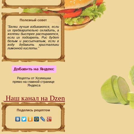
Полезный совет
"Белки лучше взбиваются, если
их предварительно охладить, а
желтки быстрее растираются,
если их подогреть. Рис будет
белым и рассыпчатым, если в
воду добавить кристаллики
лимонной кислоты."
Рецепты от Хозяюшки
прямо на главной странице
Яндекса
Наш канал на Dzen
Поделись рецептом