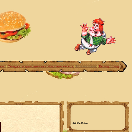
рум
|
Селёдка, маринованная в яблочном уксусе
|
Мой профиль
|
Выход
|
Вход
загрузка...