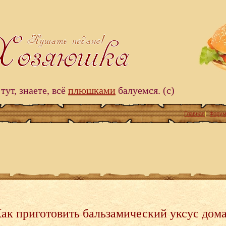
тут, знаете, всё
плюшками
балуемся. (c)
Главная
|
Фору
ак приготовить бальзамический уксус дом