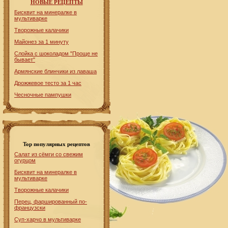
НОВЫЕ РЕЦЕПТЫ
Бисквит на минералке в
мультиварке
Творожные калачики
Майонез за 1 минуту
Слойка с шоколадом "Проще не
бывает"
Армянские блинчики из лаваша
Дрожжевое тесто за 1 час
Чесночные пампушки
Top популярных рецептов
Салат из сёмги со свежим
огурцом
Бисквит на минералке в
мультиварке
Творожные калачики
Перец, фаршированный по-
французски
Суп-харчо в мультиварке