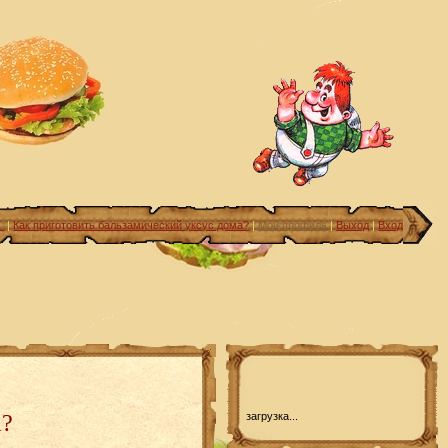
м
|
Как приготовить бальзамический уксус дома?
|
Мой профиль
|
Выход
|
Вход
а?
загрузка...