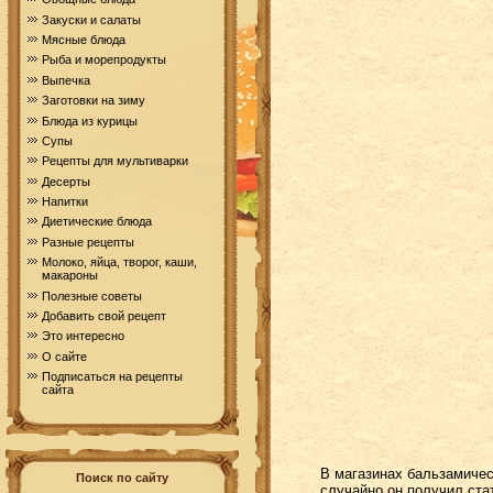
Закуски и салаты
Мясные блюда
Рыба и морепродукты
Выпечка
Заготовки на зиму
Блюда из курицы
Супы
Рецепты для мультиварки
Десерты
Напитки
Диетические блюда
Разные рецепты
Молоко, яйца, творог, каши,
макароны
Полезные советы
Добавить свой рецепт
Это интересно
О сайте
Подписаться на рецепты
сайта
В магазинах бальзамичес
Поиск по сайту
случайно он получил ста