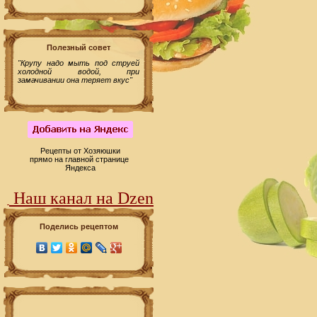
Полезный совет
"Крупу надо мыть под струей
холодной водой, при
замачивании она теряет вкус"
Рецепты от Хозяюшки
прямо на главной странице
Яндекса
Наш канал на Dzen
Поделись рецептом