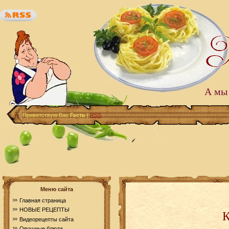
А мы 
Приветствую Вас
Гость
|
RSS
Меню сайта
Главная страница
НОВЫЕ РЕЦЕПТЫ
К
Видеорецепты сайта
Овощные блюда