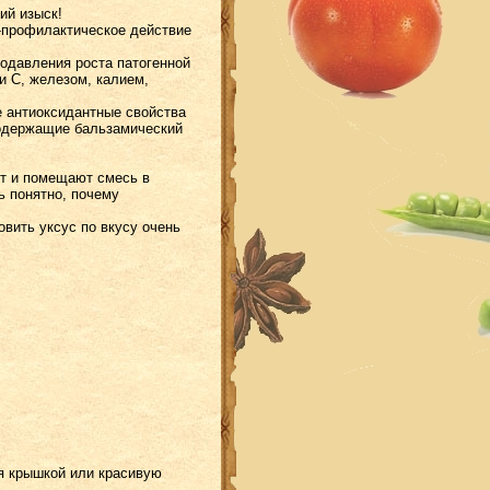
ий изыск!
о-профилактическое действие
одавления роста патогенной
и С, железом, калием,
е антиоксидантные свойства
содержащие бальзамический
ют и помещают смесь в
ь понятно, почему
овить уксус по вкусу очень
ся крышкой или красивую