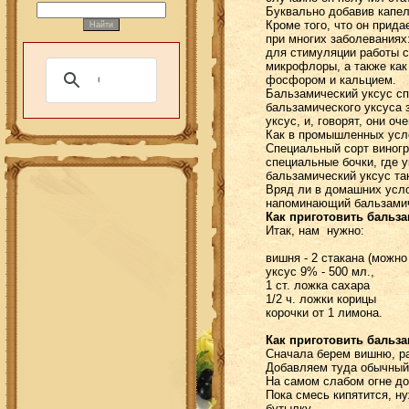
Буквально добавив капел
Кроме того, что он прид
при многих заболеваниях
для стимуляции работы с
микрофлоры, а также как
фосфором и кальцием.
Бальзамический уксус сп
бальзамического уксуса
уксус, и, говорят, они о
Как в промышленных усло
Специальный сорт виногр
специальные бочки, где у
бальзамический уксус та
Вряд ли в домашних усло
напоминающий бальзамиче
Как приготовить бальз
Итак, нам нужно:
вишня - 2 стакана (можн
уксус 9% - 500 мл.,
1 ст. ложка сахара
1/2 ч. ложки корицы
корочки от 1 лимона.
Как приготовить бальз
Сначала берем вишню, р
Добавляем туда обычны
На самом слабом огне до
Пока смесь кипятится, н
бутылку.