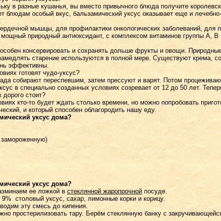
ьку в разные кушанья, вы вместо привычного блюда получите королевск
ает блюдам особый вкус, бальзамический уксус оказывает еще и лечебн
:
ердечной мышцы, для профилактики онкологических заболеваний, для п
 мощный природный антиоксидант, с комплексом витаминов группы А, В 
особен консервировать и сохранять дольше фрукты и овощи. Природны
 замедлять старение используются в полной мере. Существуют крема, 
чень эффективны.
виях готовят чудо-уксус?
ада собирают переспевшим, затем прессуют и варят. Потом процежива
ксус в специально созданных условиях созревает от 12 до 50 лет. Тепер
к дорого стоит?
виях кто-то будет ждать столько времени, но можно попробовать пригот
ский, и который способен облагородить нашу еду.
амический уксус дома?
о замороженную)
амический уксус дома?
азминаем ее ложкой в
стеклянной жаропрочной
посуде.
й
9%
столовый
уксус, сахар, лимонные корки и корицу.
водим эту смесь до кипения.
ужно простерилизовать тару. Берём стеклянную банку с закручивающей